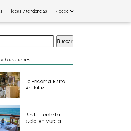
es
Ideas y tendencias
+ deco
r
Buscar
publicaciones
La Encarna, Bistró
Andaluz
Restaurante La
Cala, en Murcia