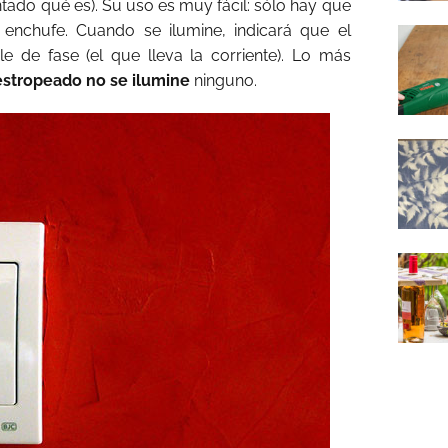
tado qué es). Su uso es muy fácil: sólo hay que
l enchufe. Cuando se ilumine, indicará que el
e de fase (el que lleva la corriente). Lo más
stropeado no se ilumine
ninguno.