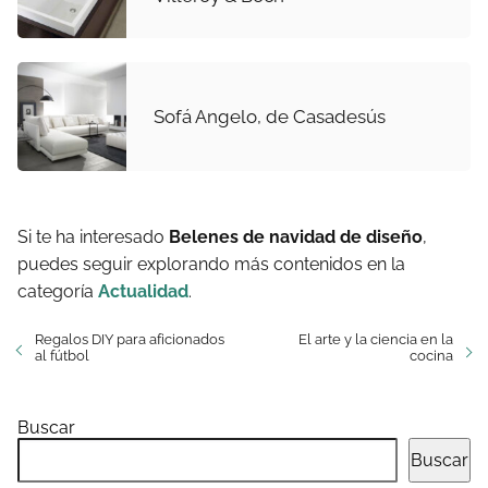
Sofá Angelo, de Casadesús
Si te ha interesado
Belenes de navidad de diseño
,
puedes seguir explorando más contenidos en la
categoría
Actualidad
.
Regalos DIY para aficionados
El arte y la ciencia en la
al fútbol
cocina
Buscar
Buscar