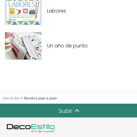
Labores
Un año de punto
DecoEstilo
Bocetos paso a paso
Subir