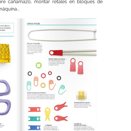
bre cañamazo, montar retales en bloques de
máquina...