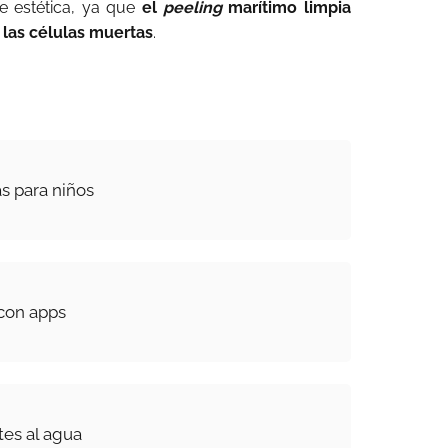
de estética, ya que
el
peeling
marítimo limpia
 las células muertas
.
s para niños
con apps
tes al agua