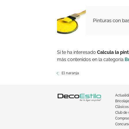
Pinturas con ba
Si te ha interesado
Calcula la pin
más contenidos en la categoría
B
El naranja
Actuali
Bricolaj
Clásicos
Club de 
Compra
Concurso