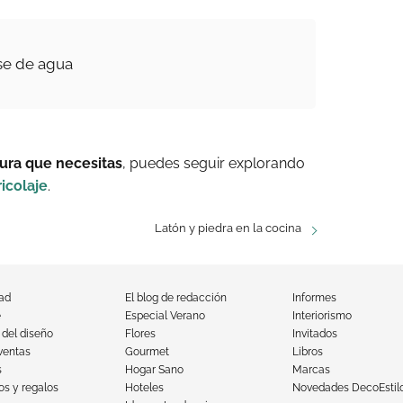
se de agua
tura que necesitas
, puedes seguir explorando
ricolaje
.
Latón y piedra en la cocina
dad
El blog de redacción
Informes
e
Especial Verano
Interiorismo
 del diseño
Flores
Invitados
ventas
Gourmet
Libros
s
Hogar Sano
Marcas
s y regalos
Hoteles
Novedades DecoEstil