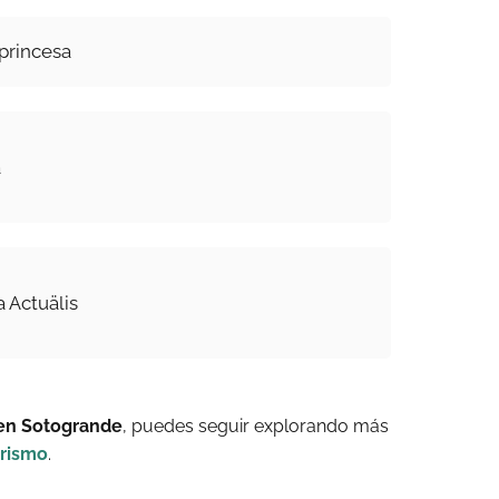
 princesa
a
 Actuälis
 en Sotogrande
, puedes seguir explorando más
orismo
.