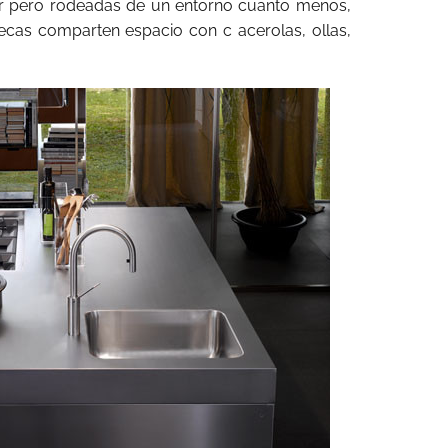
nar pero rodeadas de un entorno cuanto menos,
otecas comparten espacio con c acerolas, ollas,