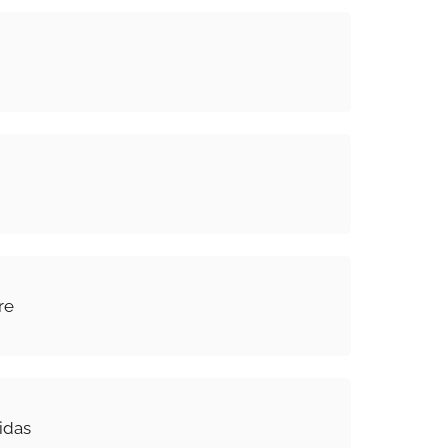
re
idas