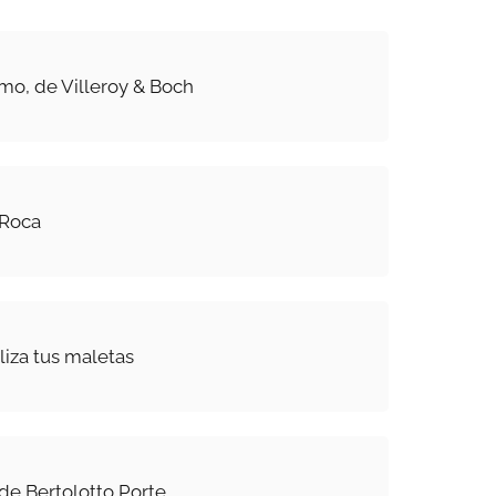
mo, de Villeroy & Boch
 Roca
liza tus maletas
 de Bertolotto Porte