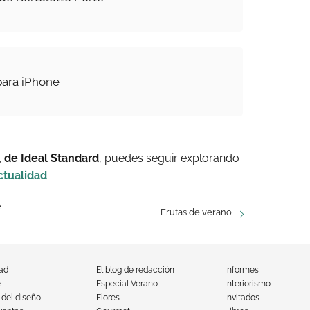
 para iPhone
, de Ideal Standard
, puedes seguir explorando
ctualidad
.
e
Frutas de verano
dad
El blog de redacción
Informes
e
Especial Verano
Interiorismo
 del diseño
Flores
Invitados