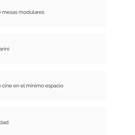
e mesas modulares
rini
 cine en el mínimo espacio
idad