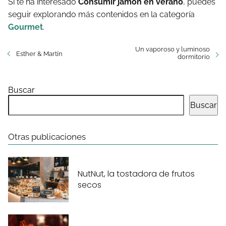
Si te ha interesado
Consumir jamón en verano
, puedes
seguir explorando más contenidos en la categoría
Gourmet
.
Un vaporoso y luminoso
Esther & Martín
dormitorio
Buscar
Buscar
Otras publicaciones
NutNut, la tostadora de frutos
secos