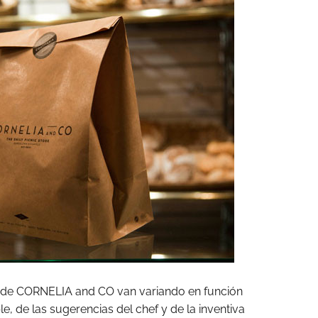
te de CORNELIA and CO van variando en función
, de las sugerencias del chef y de la inventiva