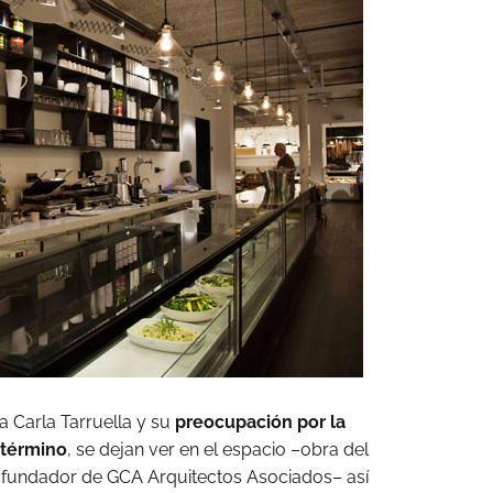
ia Carla Tarruella y su
preocupación por la
 término
, se dejan ver en el espacio –obra del
 fundador de GCA Arquitectos Asociados– así