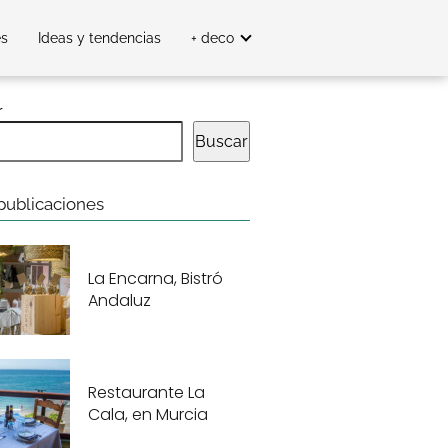
es
Ideas y tendencias
+ deco
r
Buscar
publicaciones
La Encarna, Bistró
Andaluz
Restaurante La
Cala, en Murcia