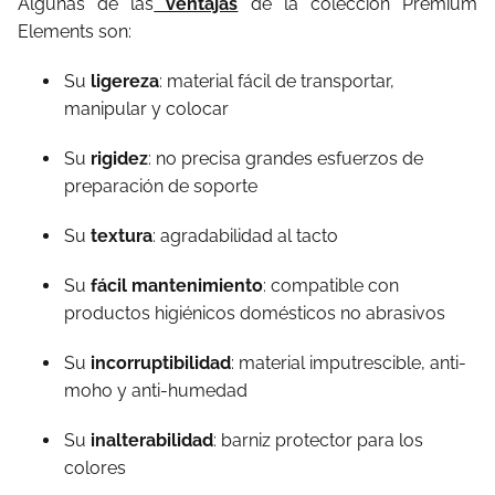
Algunas de las
ventajas
de la colección Premium
Elements son:
Su
ligereza
: material fácil de transportar,
manipular y colocar
Su
rigidez
: no precisa grandes esfuerzos de
preparación de soporte
Su
textura
: agradabilidad al tacto
Su
fácil mantenimiento
: compatible con
productos higiénicos domésticos no abrasivos
Su
incorruptibilidad
: material imputrescible, anti-
moho y anti-humedad
Su
inalterabilidad
: barniz protector para los
colores