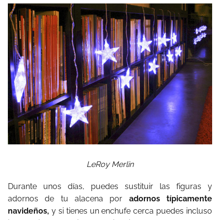
LeRoy Merlin
Durante unos días, puedes sustituir las figuras y
adornos de tu alacena por
adornos típicamente
navideños,
y si tienes un enchufe cerca puedes incluso