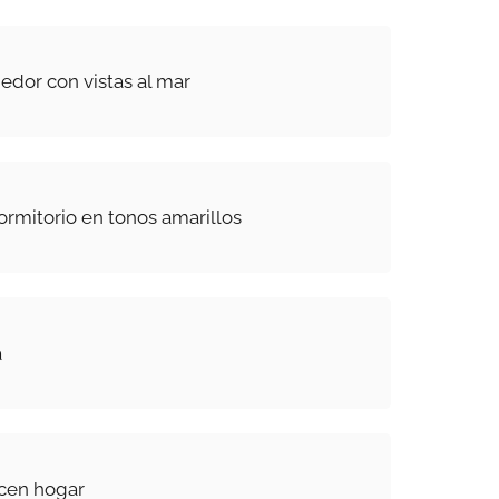
dor con vistas al mar
rmitorio en tonos amarillos
á
acen hogar