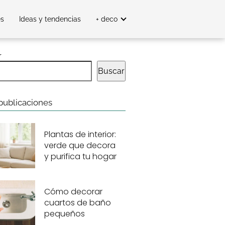
es
Ideas y tendencias
+ deco
r
Buscar
publicaciones
Plantas de interior:
verde que decora
y purifica tu hogar
Cómo decorar
cuartos de baño
pequeños