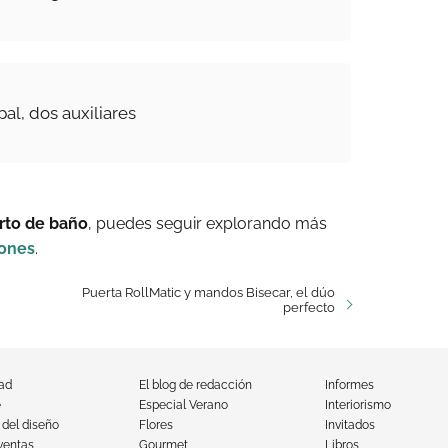
pal, dos auxiliares
arto de baño
, puedes seguir explorando más
iones
.
Puerta RollMatic y mandos Bisecar, el dúo
perfecto
dad
El blog de redacción
Informes
e
Especial Verano
Interiorismo
 del diseño
Flores
Invitados
ventas
Gourmet
Libros