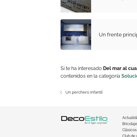
Un frente princi
Si te ha interesado
Del mar al cu
contenidos en la categoría
Soluc
Un perchero infantil
Actuali
Bricolaj
Clásicos
Club de 