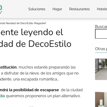
Soluciones
Hogar
Restaurantes
Hotel
pecial Navidad de DecoEstilo Magazine"
Busca
uente leyendo el
dad de DecoEstilo
Otras 
stitución
, muchos estaréis preparando las
a disfrutar de la nieve, de los amigos que no
endiente, una escapada romántica…
drá la posibilidad de escaparse
de la ciudad
ilo
queremos proponeros un plan alternativo.