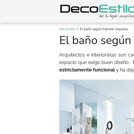
DecoEstilo
El baño según Patricia Urquiola
El baño según 
Arquitectos e interioristas son 
espacio que exige buen diseño. 
estrictamente funcional
y ha de