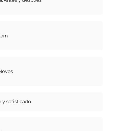
hlam
 Neves
 y sofisticado