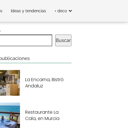
es
Ideas y tendencias
+ deco
r
Buscar
publicaciones
La Encarna, Bistró
Andaluz
Restaurante La
Cala, en Murcia