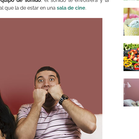
equipo de sonido
, el sonido te envolverá y la
al que la de estar en una
sala de cine
.