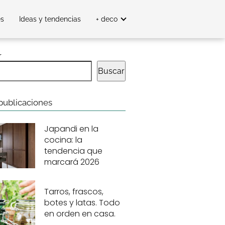
es
Ideas y tendencias
+ deco
r
Buscar
publicaciones
Japandi en la
cocina: la
tendencia que
marcará 2026
Tarros, frascos,
botes y latas. Todo
en orden en casa.