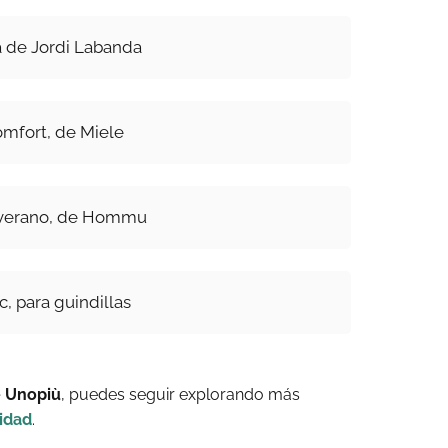
a de Jordi Labanda
mfort, de Miele
verano, de Hommu
, para guindillas
e Unopiù
, puedes seguir explorando más
idad
.