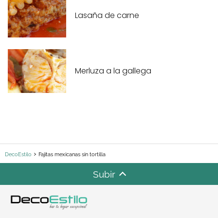
Lasaña de carne
Merluza a la gallega
DecoEstilo
Fajitas mexicanas sin tortilla
Subir