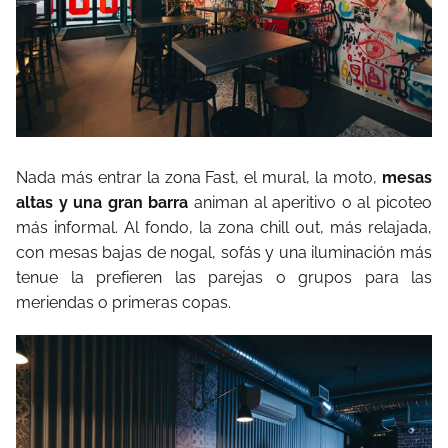
Nada más entrar la zona Fast, el mural, la moto,
mesas
altas y una gran barra
animan al aperitivo o al picoteo
más informal. Al fondo, la zona chill out, más relajada,
con mesas bajas de nogal, sofás y una iluminación más
tenue la prefieren las parejas o grupos para las
meriendas o primeras copas.