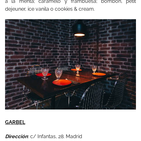
a la menta; caramelo y frambuesa; bombón, petit
dejeuner, ice vanila o cookies & cream.
GARBEL
Dirección
: c/ Infantas, 28. Madrid