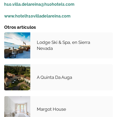
h10.villa.delareina@h10hotels.com
www.hotelh10villadelareina.com
Otros artículos
Lodge Ski & Spa, en Sierra
Nevada
A Quinta Da Auga
Margot House