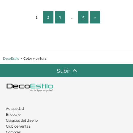
1
2
3
…
5
»
DecoEstilo
Color y pintura
Subir
Actualidad
Bricolaje
Clásicos del diseño
Club de ventas
Compras