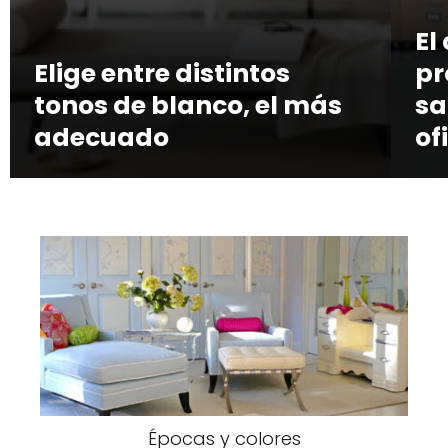
El
Elige entre distintos
pr
tonos de blanco, el más
sa
adecuado
of
Épocas y colores