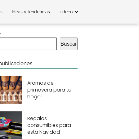
es
Ideas y tendencias
+ deco
r
Buscar
publicaciones
Aromas de
primavera para tu
hogar
Regalos
consumibles para
esta Navidad