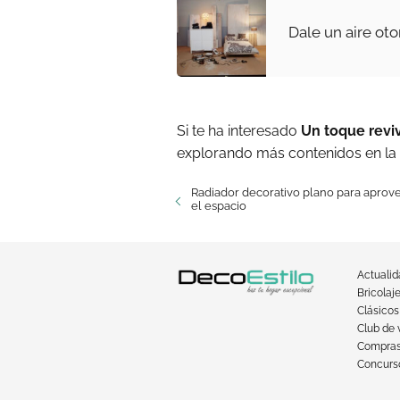
Dale un aire oto
Si te ha interesado
Un toque revi
explorando más contenidos en la
Radiador decorativo plano para aprov
el espacio
Actuali
Bricolaj
Clásicos
Club de 
Compra
Concurso