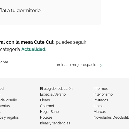
ñal a tu dormitorio
val con la mesa Cute Cut
, puedes seguir
 categoría
Actualidad
.
echar
Ilumina tu mejor espacio
dad
El blog de redacción
Informes
e
Especial Verano
Interiorismo
 del diseño
Flores
Invitados
ventas
Gourmet
Libros
s
Hogar Sano
Marcas
s y regalos
Hoteles
Novedades DecoEstil
Ideas y tendencias