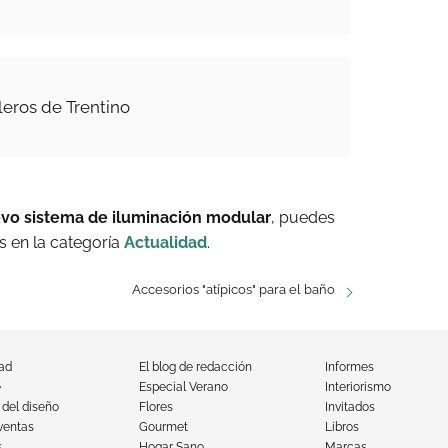
leros de Trentino
uevo sistema de iluminación modular
, puedes
 en la categoría
Actualidad
.
Accesorios "atípicos" para el baño
dad
El blog de redacción
Informes
e
Especial Verano
Interiorismo
 del diseño
Flores
Invitados
ventas
Gourmet
Libros
s
Hogar Sano
Marcas