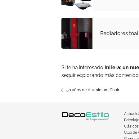
Radiadores toal
Si te ha interesado
Inifera: un n
seguir explorando más contenidos
50 años de Aluminium Chair
Actuali
Bricolaj
Clásicos
Club de 
Compra