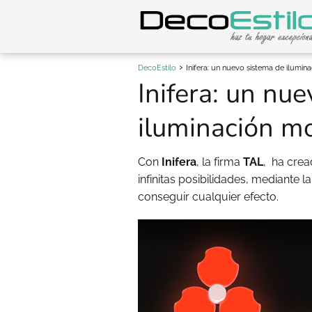
DecoEstilo
Inifera: un nuevo sistema de ilumin
Inifera: un nu
iluminación m
Con
Inifera
, la firma
TAL
, ha cre
infinitas posibilidades, mediante 
conseguir cualquier efecto.