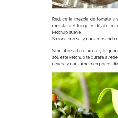
Reduce la mezcla de tomate uno
mezcla del fuego y déjala enfri
ketchup suave.
Sazona con sal y nuez moscada re
Si no abres el recipiente y lo guar
sol, este ketchup te durará alred
nevera y consúmelo en pocos día