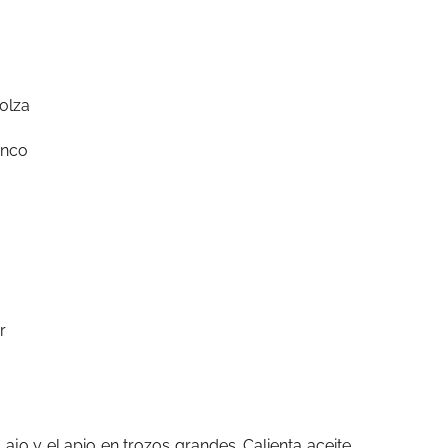
olza
anco
r
l ajo y el apio en trozos grandes. Calienta aceite