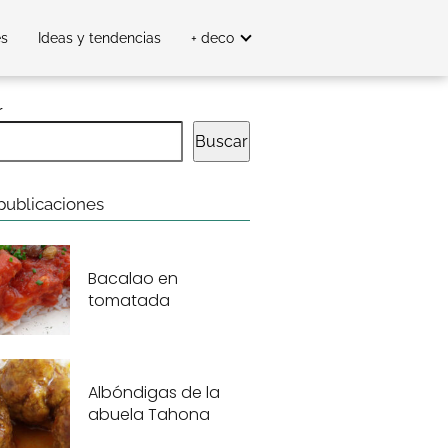
es
Ideas y tendencias
+ deco
r
Buscar
publicaciones
Bacalao en
tomatada
Albóndigas de la
abuela Tahona