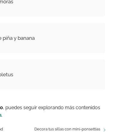
moras
 piña y banana
oletus
ro
, puedes seguir explorando más contenidos
a
.
ad
Decora tus sillas con mini-ponsettias