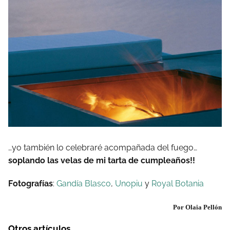
…yo también lo celebraré acompañada del fuego…
soplando las velas de mi tarta de cumpleaños!!
Fotografías
:
Gandía Blasco
,
Unopiu
y
Royal Botania
Por Olaia Pellón
Otros artículos