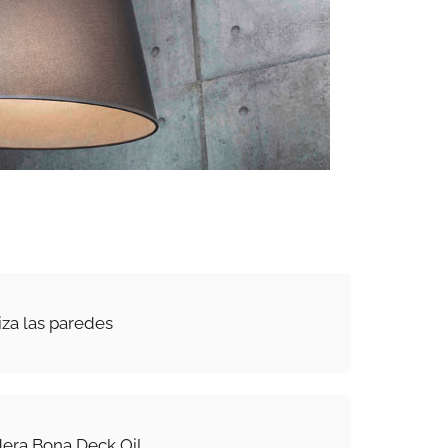
za las paredes
dera Bona Deck Oil