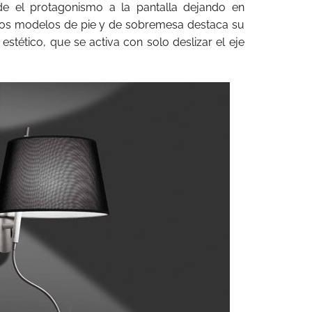
 el protagonismo a la pantalla dejando en
 los modelos de pie y de sobremesa destaca su
estético, que se activa con solo deslizar el eje