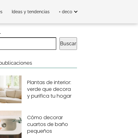
es
Ideas y tendencias
+ deco
r
Buscar
publicaciones
Plantas de interior:
verde que decora
y purifica tu hogar
Cómo decorar
cuartos de baño
pequeños