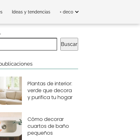
es
Ideas y tendencias
+ deco
r
Buscar
publicaciones
Plantas de interior:
verde que decora
y purifica tu hogar
Cómo decorar
cuartos de baño
pequeños