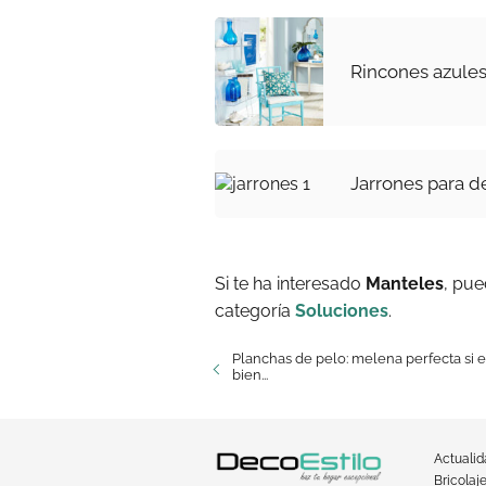
Rincones azules
Jarrones para d
Si te ha interesado
Manteles
, pue
categoría
Soluciones
.
Planchas de pelo: melena perfecta si e
bien...
Actuali
Bricolaj