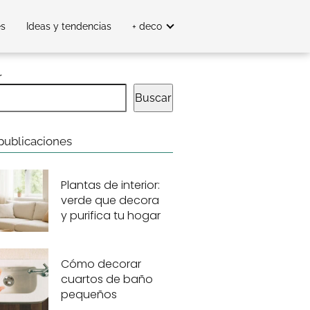
es
Ideas y tendencias
+ deco
r
Buscar
publicaciones
Plantas de interior:
verde que decora
y purifica tu hogar
Cómo decorar
cuartos de baño
pequeños