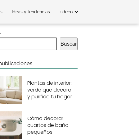
es
Ideas y tendencias
+ deco
r
Buscar
publicaciones
Plantas de interior:
verde que decora
y purifica tu hogar
Cómo decorar
cuartos de baño
pequeños