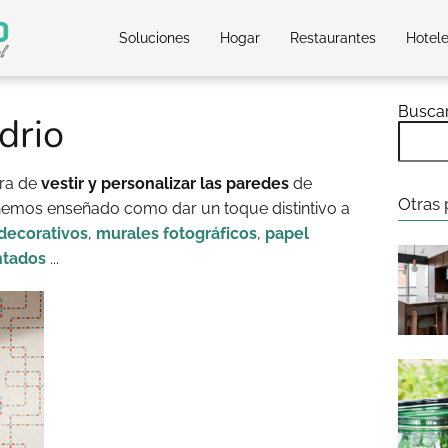
Soluciones
Hogar
Restaurantes
Hotel
Busca
drio
ora de
vestir y personalizar las paredes
de
Otras 
emos enseñado como dar un toque distintivo a
 decorativos
,
murales fotográficos
,
papel
ntados
...