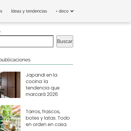
es
Ideas y tendencias
+ deco
r
Buscar
publicaciones
Japandi en la
cocina: la
tendencia que
marcará 2026
Tarros, frascos,
botes y latas. Todo
en orden en casa.