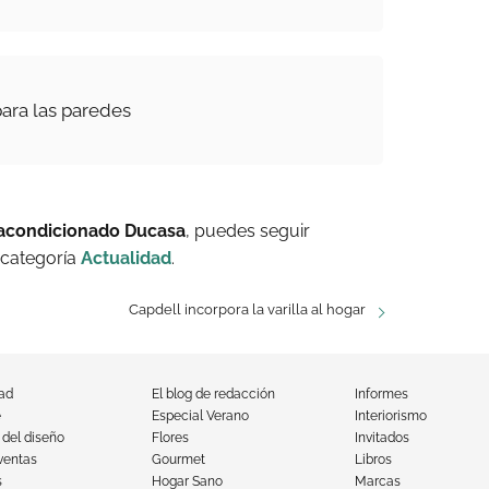
ara las paredes
acondicionado Ducasa
, puedes seguir
 categoría
Actualidad
.
Capdell incorpora la varilla al hogar
dad
El blog de redacción
Informes
e
Especial Verano
Interiorismo
 del diseño
Flores
Invitados
ventas
Gourmet
Libros
s
Hogar Sano
Marcas