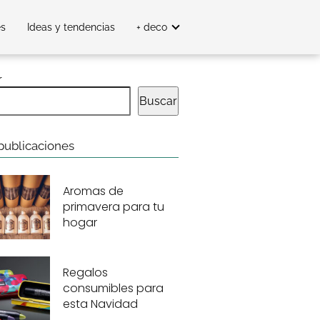
es
Ideas y tendencias
+ deco
r
Buscar
publicaciones
Aromas de
primavera para tu
hogar
Regalos
consumibles para
esta Navidad