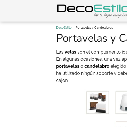
DecoEstilo
Portavelas y Candelabros
Portavelas y 
Las
velas
son el complemento idea
En algunas ocasiones, una vez apa
portavelas
o
candelabro
elegido
ha utilizado ningún soporte y d
cajón.