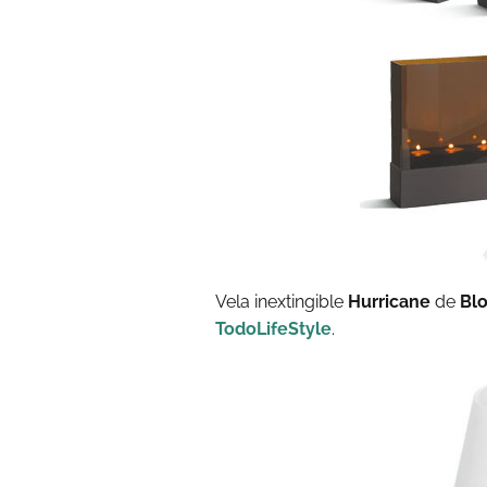
Vela inextingible
Hurricane
de
Bl
TodoLifeStyle
.