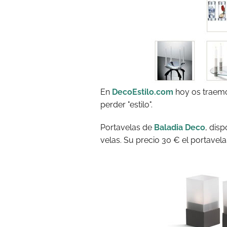
En
DecoEstilo.com
hoy os traemo
perder "estilo".
Portavelas de
Baladia Deco
, dis
velas. Su precio 30 € el portavel