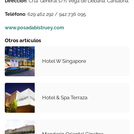
Dirección
: Crta. General s/n. Vega de Liebana. Cantabria.
Teléfono
: 629 462 292 / 942 736 095.
www.posadabistruey.com
Otros artículos
Hotel W Singapore
Hotel & Spa Terraza