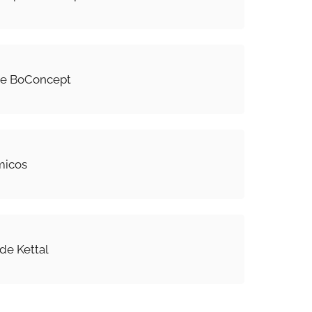
de BoConcept
micos
de Kettal