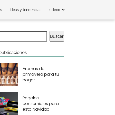
es
Ideas y tendencias
+ deco
r
Buscar
publicaciones
Aromas de
primavera para tu
hogar
Regalos
consumibles para
esta Navidad