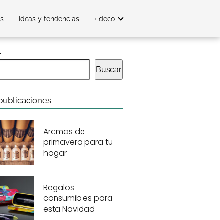
es
Ideas y tendencias
+ deco
r
Buscar
publicaciones
Aromas de
primavera para tu
hogar
Regalos
consumibles para
esta Navidad