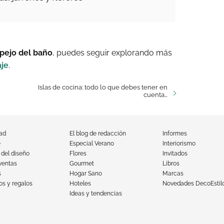
pejo del baño
, puedes seguir explorando más
aje
.
Islas de cocina: todo lo que debes tener en
cuenta…
dad
El blog de redacción
Informes
e
Especial Verano
Interiorismo
 del diseño
Flores
Invitados
ventas
Gourmet
Libros
s
Hogar Sano
Marcas
s y regalos
Hoteles
Novedades DecoEstil
Ideas y tendencias