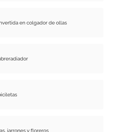
vertida en colgador de ollas
ubreradiador
iciletas
as, jarrones y floreros