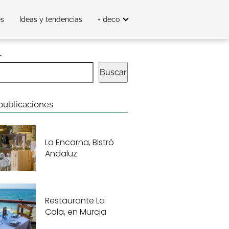
es
Ideas y tendencias
+ deco
r
Buscar
publicaciones
La Encarna, Bistró
Andaluz
Restaurante La
Cala, en Murcia