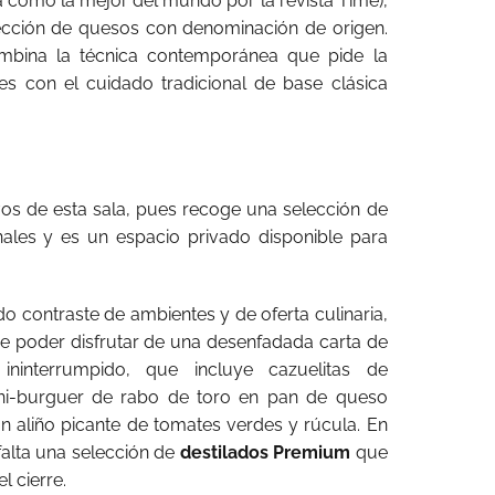
a como la mejor del mundo por la revista Time),
ección de quesos con denominación de origen.
ombina la técnica contemporánea que pide la
es con el cuidado tradicional de base clásica
vos de esta sala, pues recoge una selección de
onales y es un espacio privado disponible para
o contraste de ambientes y de oferta culinaria,
e poder disfrutar de una desenfadada carta de
ininterrumpido, que incluye cazuelitas de
ini-burguer de rabo de toro en pan de queso
 aliño picante de tomates verdes y rúcula. En
falta una selección de
destilados Premium
que
l cierre.