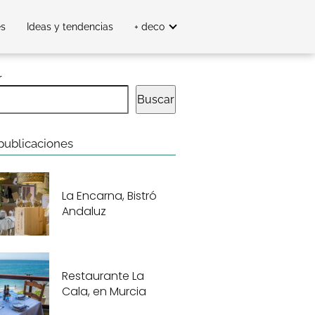
es
Ideas y tendencias
+ deco
r
Buscar
publicaciones
La Encarna, Bistró
Andaluz
Restaurante La
Cala, en Murcia