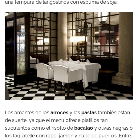
una tempura de langostinos con espuma de soja.
Los amantes de los
arroces
y las
pastas
también están
de suerte, ya que el menú ofrece platillos tan
suculentos como el risotto de
bacalao
y olivas negras o
los tagliatelle con rape, jamón y nube de puerros. Entre