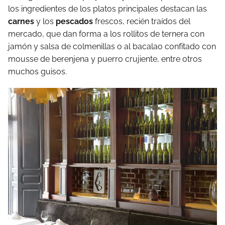
los ingredientes de los platos principales destacan las
carnes
y los
pescados
frescos, recién traídos del
mercado, que dan forma a los rollitos de ternera con
jamón y salsa de colmenillas o al bacalao confitado con
mousse de berenjena y puerro crujiente, entre otros
muchos guisos.