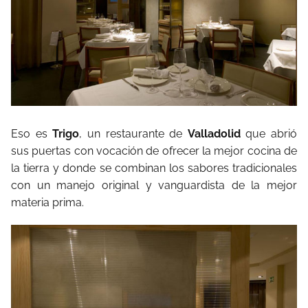
Eso es
Trigo
, un restaurante de
Valladolid
que abrió
sus puertas con vocación de ofrecer la mejor cocina de
la tierra y donde se combinan los sabores tradicionales
con un manejo original y vanguardista de la mejor
materia prima.