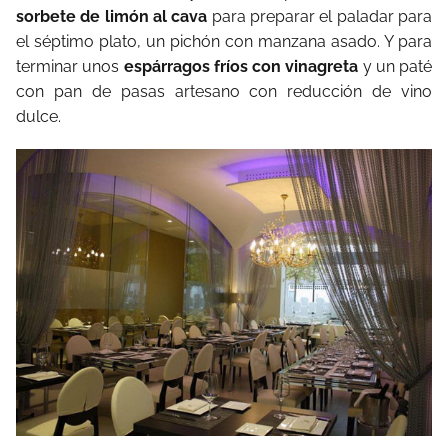
sorbete de limón al cava
para preparar el paladar para
el séptimo plato, un pichón con manzana asado. Y para
terminar unos
espárragos fríos con vinagreta
y un paté
con pan de pasas artesano con reducción de vino
dulce.