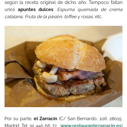
según la receta original de dicho año. Tampoco faltan
unos
apuntes dulces
:
Espuma quemada de crema
catalana
,
Fruta de la pasión, toffee y rosas
, etc.
Por su parte,
el Zarracín
(C/ San Bernardo, 106. 28015.
Madrid. Tel. 91 445 66 72.
www.restaurantezarracin.es
)