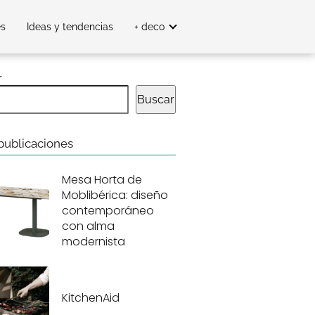
es
Ideas y tendencias
+ deco
r
Buscar
publicaciones
Mesa Horta de
Moblibérica: diseño
contemporáneo
con alma
modernista
KitchenAid